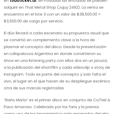
en
todoticket.ar
; en Posadas las entradas se pueden
adquirir en That Metal Shop (Jujuy 2492). La venta se
encuentra en el lote 3 con un valor de $38,500.00 +
$3,500.00 de cargo por servicio.
El dúo llevará a cada escenario su propuesta visual que
se convirtió en complemento clave a la hora de
plasmar el concepto del disco. Desde la presentación
en Lollapalooza Argentina en donde convirtieron su
show en una listening party con ellos dos en un jacuzzi,
a la publicación del shortfilm y cada videoclip o story de
Instagram. Todo es parte del concepto y solo falta el
vivo, el lugar en el que hacen de su despliegue escénico
otra de sus marcas registradas.
“Baño María” es el primer disco en conjunto de Ca7riel &
Paco Amoroso. Celebrado por los fans y la prensa
como uno de los lanzamientos más esperados del año,