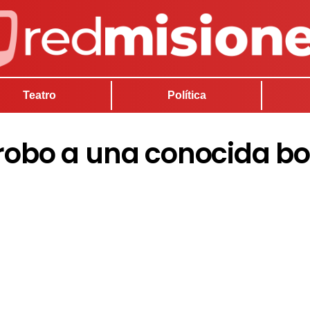
Teatro
Política
 robo a una conocida b