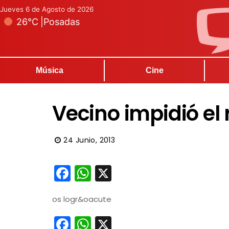
Jueves 6 de Agosto de 2026
26°C
|
Posadas
Música
Cine
Vecino impidió el
24 Junio, 2013
Facebook
WhatsApp
X
os logr&oacute
Facebook
WhatsApp
X