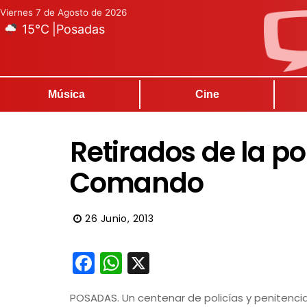
Viernes 7 de Agosto de 2026
15°C
|
Posadas
Música
Cine
Retirados de la pol
Comando
26 Junio, 2013
Facebook
WhatsApp
X
POSADAS. Un centenar de policías y penitenciar