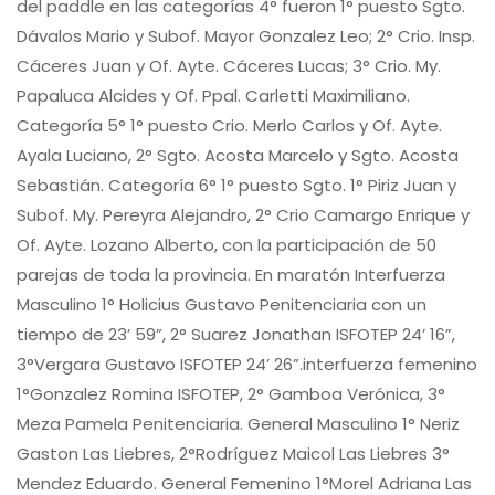
del paddle en las categorías 4° fueron 1° puesto Sgto.
Dávalos Mario y Subof. Mayor Gonzalez Leo; 2° Crio. Insp.
Cáceres Juan y Of. Ayte. Cáceres Lucas; 3° Crio. My.
Papaluca Alcides y Of. Ppal. Carletti Maximiliano.
Categoría 5° 1° puesto Crio. Merlo Carlos y Of. Ayte.
Ayala Luciano, 2° Sgto. Acosta Marcelo y Sgto. Acosta
Sebastián. Categoría 6° 1° puesto Sgto. 1° Piriz Juan y
Subof. My. Pereyra Alejandro, 2° Crio Camargo Enrique y
Of. Ayte. Lozano Alberto, con la participación de 50
parejas de toda la provincia. En maratón Interfuerza
Masculino 1° Holicius Gustavo Penitenciaria con un
tiempo de 23’ 59”, 2° Suarez Jonathan ISFOTEP 24’ 16”,
3°Vergara Gustavo ISFOTEP 24’ 26”.interfuerza femenino
1°Gonzalez Romina ISFOTEP, 2° Gamboa Verónica, 3°
Meza Pamela Penitenciaria. General Masculino 1° Neriz
Gaston Las Liebres, 2°Rodríguez Maicol Las Liebres 3°
Mendez Eduardo. General Femenino 1°Morel Adriana Las