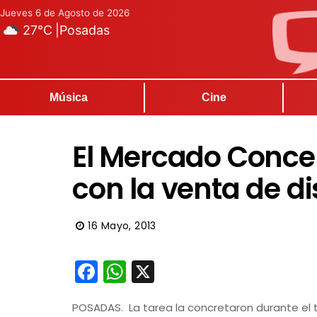
Jueves 6 de Agosto de 2026
27°C
|
Posadas
Música
Cine
El Mercado Conce
con la venta de di
16 Mayo, 2013
Facebook
WhatsApp
X
POSADAS. La tarea la concretaron durante el ta